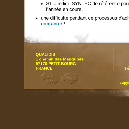
S1 = indice SYNTEC de référence pou
l’année en cours.
une difficulté pendant ce processus d'ac
contacter
!.
QUALIDIS
1 chemin des Manguiers
97170 PETIT-BOURG
FRANCE
Té
Copyr