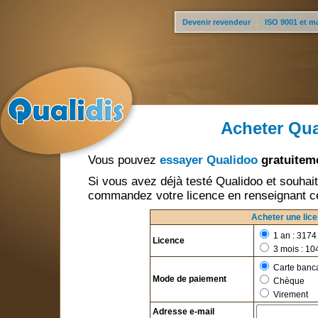
Devenir revendeur
ISO 9001 et m
Acheter Qu
Vous pouvez
essayer Qualidoo
gratuitem
Si vous avez déjà testé Qualidoo et souhaitez
commandez votre licence en renseignant ce
Acheter une lic
1 an : 3174 
Licence
3 mois : 104
Carte banca
Mode de paiement
Chèque
Virement
Adresse e-mail