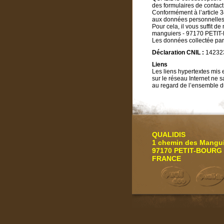
des formulaires de contact
Conformément à l’article 3
aux données personnelles
Pour cela, il vous suffit 
manguiers - 97170 PETI
Les données collectée par
Déclaration CNIL :
14232
Liens
Les liens hypertextes mis 
sur le réseau Internet ne
au regard de l’ensemble du
QUALIDIS
1 chemin des Mangu
97170 PETIT-BOURG
FRANCE