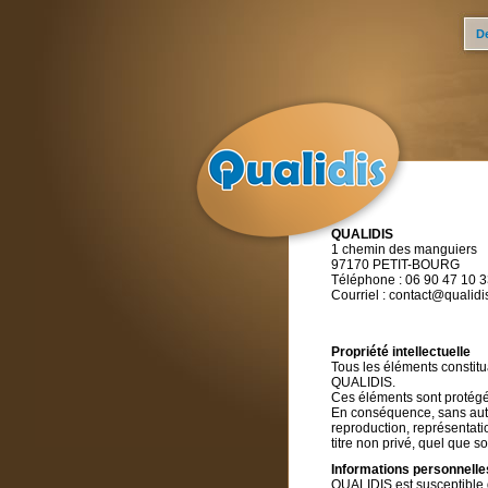
D
QUALIDIS
1 chemin des manguiers
97170 PETIT-BOURG
Téléphone : 06 90 47 10 
Courriel : contact@qualidis
Propriété intellectuelle
Tous les éléments constitua
QUALIDIS.
Ces éléments sont protégés
En conséquence, sans autori
reproduction, représentatio
titre non privé, quel que so
Informations personnelle
QUALIDIS est susceptible de