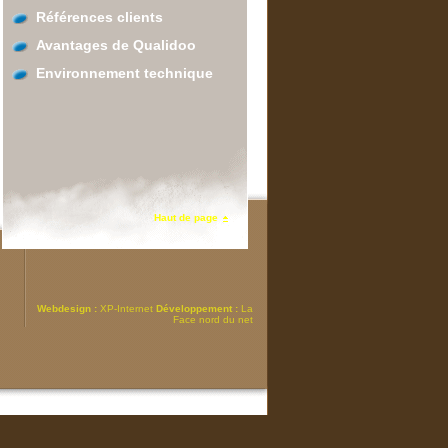
Références clients
Avantages de Qualidoo
Environnement technique
Haut de page
Webdesign :
XP-Internet
Développement :
La
Face nord du net