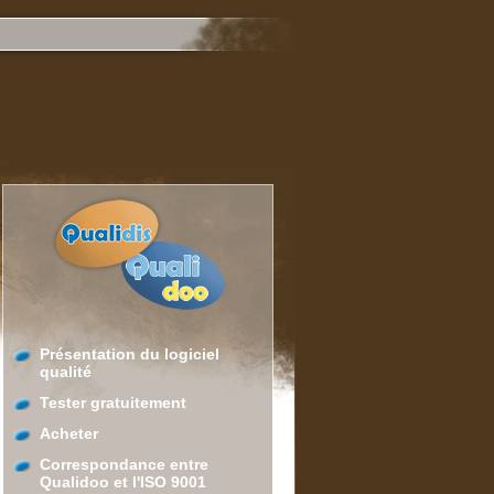
Présentation du logiciel
qualité
Tester gratuitement
Acheter
Correspondance entre
Qualidoo et l'ISO 9001