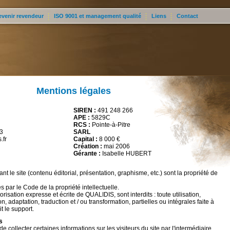
evenir revendeur
ISO 9001 et management qualité
Liens
Contact
Mentions légales
SIREN :
491 248 266
APE :
5829C
RCS :
Pointe-à-Pitre
33
SARL
.fr
Capital :
8 000 €
Création :
mai 2006
Gérante :
Isabelle HUBERT
nt le site (contenu éditorial, présentation, graphisme, etc.) sont la propriété de
 par le Code de la propriété intellectuelle.
sation expresse et écrite de QUALIDIS, sont interdits : toute utilisation,
n, adaptation, traduction et / ou transformation, partielles ou intégrales faite à
it le support.
s
 collecter certaines informations sur les visiteurs du site par l'intermédiaire